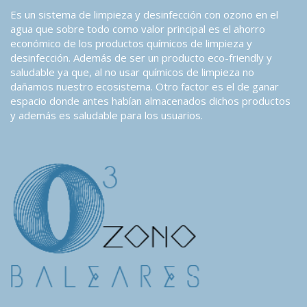
Es un sistema de limpieza y desinfección con ozono en el
agua que sobre todo como valor principal es el ahorro
económico de los productos químicos de limpieza y
desinfección. Además de ser un producto eco-friendly y
saludable ya que, al no usar químicos de limpieza no
dañamos nuestro ecosistema. Otro factor es el de ganar
espacio donde antes habían almacenados dichos productos
y además es saludable para los usuarios.