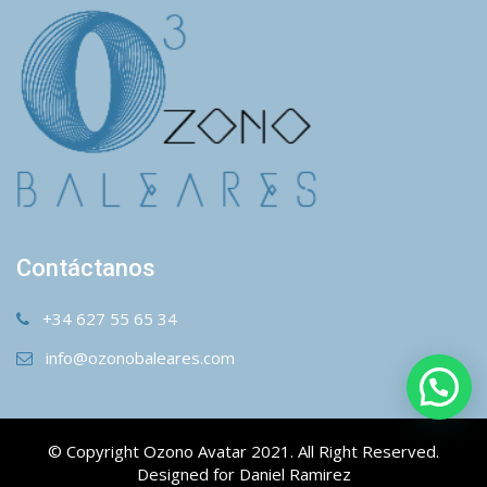
Contáctanos
+34 627 55 65 34
info@ozonobaleares.com
© Copyright Ozono Avatar 2021. All Right Reserved.
Designed for Daniel Ramirez