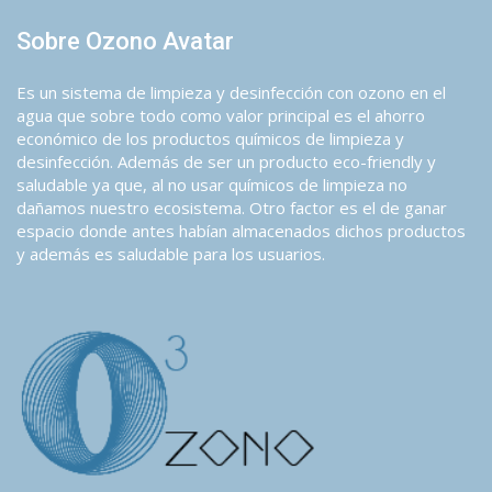
Sobre Ozono Avatar
Es un sistema de limpieza y desinfección con ozono en el
agua que sobre todo como valor principal es el ahorro
económico de los productos químicos de limpieza y
desinfección. Además de ser un producto eco-friendly y
saludable ya que, al no usar químicos de limpieza no
dañamos nuestro ecosistema. Otro factor es el de ganar
espacio donde antes habían almacenados dichos productos
y además es saludable para los usuarios.