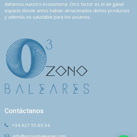
dañamos nuestro ecosistema. Otro factor es el de ganar
espacio donde antes habían almacenados dichos productos
y además es saludable para los usuarios.
Contáctanos
+34 627 55 65 34
info@ozonobaleares.com