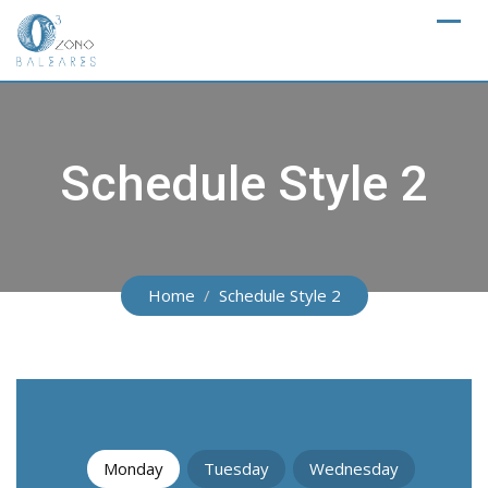
Skip
to
content
Schedule Style 2
Home
Schedule Style 2
Monday
Tuesday
Wednesday