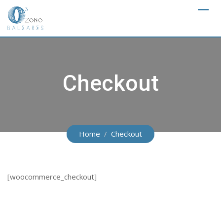
Skip
to
content
Checkout
Home
Checkout
[woocommerce_checkout]